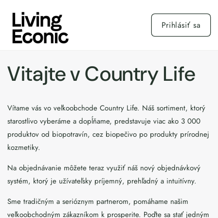
Prejsť
na
obsah
Prihlásiť sa
Vitajte v Country Life
Vítame vás vo veľkoobchode Country Life. Náš sortiment, ktorý
starostlivo vyberáme a dopĺňame, predstavuje viac ako 3 000
produktov od biopotravín, cez biopečivo po produkty prírodnej
kozmetiky.
Na objednávanie môžete teraz využiť náš nový objednávkový
systém, ktorý je užívateľsky príjemný, prehľadný a intuitívny.
Sme tradičným a serióznym partnerom, pomáhame našim
veľkoobchodným zákazníkom k prosperite. Poďte sa stať jedným