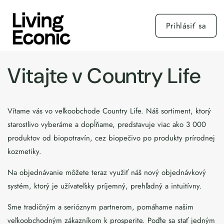
Prejsť
na
obsah
Prihlásiť sa
Vitajte v Country Life
Vítame vás vo veľkoobchode Country Life. Náš sortiment, ktorý
starostlivo vyberáme a dopĺňame, predstavuje viac ako 3 000
produktov od biopotravín, cez biopečivo po produkty prírodnej
kozmetiky.
Na objednávanie môžete teraz využiť náš nový objednávkový
systém, ktorý je užívateľsky príjemný, prehľadný a intuitívny.
Sme tradičným a serióznym partnerom, pomáhame našim
veľkoobchodným zákazníkom k prosperite. Poďte sa stať jedným