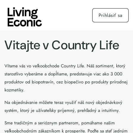
Prejsť
na
obsah
Prihlásiť sa
Vitajte v Country Life
Vítame vás vo veľkoobchode Country Life. Náš sortiment, ktorý
starostlivo vyberáme a dopĺňame, predstavuje viac ako 3 000
produktov od biopotravín, cez biopečivo po produkty prírodnej
kozmetiky.
Na objednávanie môžete teraz využiť náš nový objednávkový
systém, ktorý je užívateľsky príjemný, prehľadný a intuitívny.
Sme tradičným a serióznym partnerom, pomáhame našim
veľkoobchodným zákazníkom k prosperite. Poďte sa stať jedným