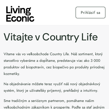
Prejsť
na
obsah
Prihlásiť sa
Vitajte v Country Life
Vítame vás vo veľkoobchode Country Life. Náš sortiment, ktorý
starostlivo vyberáme a dopĺňame, predstavuje viac ako 3 000
produktov od biopotravín, cez biopečivo po produkty prírodnej
kozmetiky.
Na objednávanie môžete teraz využiť náš nový objednávkový
systém, ktorý je užívateľsky príjemný, prehľadný a intuitívny.
Sme tradičným a serióznym partnerom, pomáhame našim
veľkoobchodným zákazníkom k prosperite. Poďte sa stať jedným