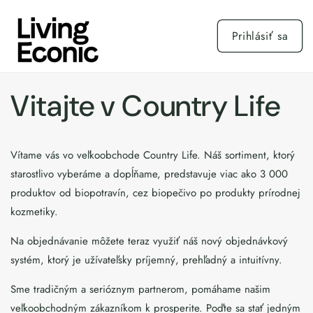
Prejsť
na
obsah
Prihlásiť sa
Vitajte v Country Life
Vítame vás vo veľkoobchode Country Life. Náš sortiment, ktorý
starostlivo vyberáme a dopĺňame, predstavuje viac ako 3 000
produktov od biopotravín, cez biopečivo po produkty prírodnej
kozmetiky.
Na objednávanie môžete teraz využiť náš nový objednávkový
systém, ktorý je užívateľsky príjemný, prehľadný a intuitívny.
Sme tradičným a serióznym partnerom, pomáhame našim
veľkoobchodným zákazníkom k prosperite. Poďte sa stať jedným