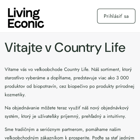
Prejsť
na
obsah
Prihlásiť sa
Vitajte v Country Life
Vítame vás vo veľkoobchode Country Life. Náš sortiment, ktorý
starostlivo vyberáme a dopĺňame, predstavuje viac ako 3 000
produktov od biopotravín, cez biopečivo po produkty prírodnej
kozmetiky.
Na objednávanie môžete teraz využiť náš nový objednávkový
systém, ktorý je užívateľsky príjemný, prehľadný a intuitívny.
Sme tradičným a serióznym partnerom, pomáhame našim
veľkoobchodným zákazníkom k prosperite. Poďte sa stať jedným