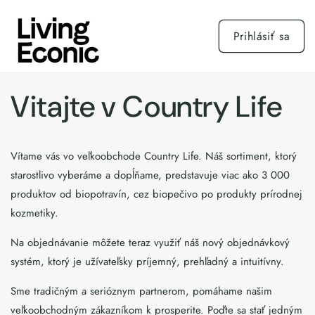
Prejsť
na
obsah
Prihlásiť sa
Vitajte v Country Life
Vítame vás vo veľkoobchode Country Life. Náš sortiment, ktorý
starostlivo vyberáme a dopĺňame, predstavuje viac ako 3 000
produktov od biopotravín, cez biopečivo po produkty prírodnej
kozmetiky.
Na objednávanie môžete teraz využiť náš nový objednávkový
systém, ktorý je užívateľsky príjemný, prehľadný a intuitívny.
Sme tradičným a serióznym partnerom, pomáhame našim
veľkoobchodným zákazníkom k prosperite. Poďte sa stať jedným