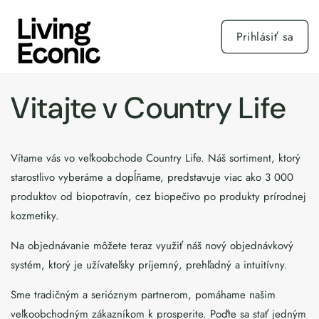
Prejsť
na
obsah
Prihlásiť sa
Vitajte v Country Life
Vítame vás vo veľkoobchode Country Life. Náš sortiment, ktorý
starostlivo vyberáme a dopĺňame, predstavuje viac ako 3 000
produktov od biopotravín, cez biopečivo po produkty prírodnej
kozmetiky.
Na objednávanie môžete teraz využiť náš nový objednávkový
systém, ktorý je užívateľsky príjemný, prehľadný a intuitívny.
Sme tradičným a serióznym partnerom, pomáhame našim
veľkoobchodným zákazníkom k prosperite. Poďte sa stať jedným