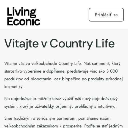
Prejsť
na
obsah
Prihlásiť sa
Vitajte v Country Life
Vítame vás vo veľkoobchode Country Life. Náš sortiment, ktorý
starostlivo vyberáme a dopĺňame, predstavuje viac ako 3 000
produktov od biopotravín, cez biopečivo po produkty prírodnej
kozmetiky.
Na objednávanie môžete teraz využiť náš nový objednávkový
systém, ktorý je užívateľsky príjemný, prehľadný a intuitívny.
Sme tradičným a serióznym partnerom, pomáhame našim
veľkoobchodným zákazníkom k prosperite. Poďte sa stať jedným