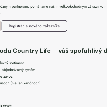
rióznym partnerom, pomáhame našim veľkoobchodným zákazníkom k
h.
Registrácia nového zákazníka
du Country Life – váš spoľahlivý 
lexný sortiment
 objednávkový systém
re závoz
usoch (nie len kartónoch)
vame