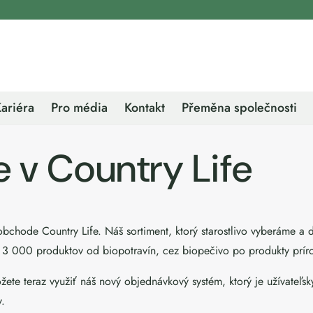
ariéra
Pro média
Kontakt
Přeměna společnosti
e v Country Life
bchode Country Life. Náš sortiment, ktorý starostlivo vyberáme a
o 3 000 produktov od biopotravín, cez biopečivo po produkty prír
te teraz využiť náš nový objednávkový systém, ktorý je užívateľsk
y.