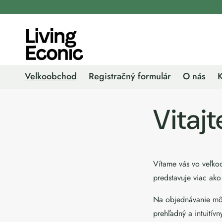
Prejsť
na
obsah
Velkoobchod
Registračný formulár
O nás
K
Vitajt
Vítame vás vo veľkoo
predstavuje viac ak
Na objednávanie môže
prehľadný a intuitívn