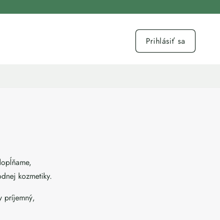
Prihlásiť sa
 dopĺňame,
odnej kozmetiky.
y príjemný,