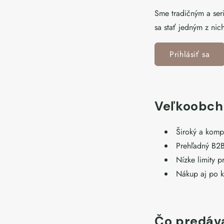
Sme tradičným a se
sa stať jedným z nic
Prihlásiť sa
Veľkoobcho
Široký a komp
Prehľadný B2B
Nízke limity p
Nákup aj po k
Čo predá