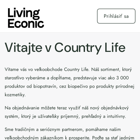
Prejsť
na
obsah
Prihlásiť sa
Vitajte v Country Life
Vítame vás vo veľkoobchode Country Life. Náš sortiment, ktorý
starostlivo vyberáme a dopĺňame, predstavuje viac ako 3 000
produktov od biopotravín, cez biopečivo po produkty prírodnej
kozmetiky.
Na objednávanie môžete teraz využiť náš nový objednávkový
systém, ktorý je užívateľsky príjemný, prehľadný a intuitívny.
Sme tradičným a serióznym partnerom, pomáhame našim
veľkoobchodným zákazníkom k prosperite. Poďte sa stať jedným