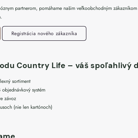
rióznym partnerom, pomáhame našim veľkoobchodným zákazníkom k
h.
Registrácia nového zákazníka
du Country Life – váš spoľahlivý 
lexný sortiment
 objednávkový systém
re závoz
usoch (nie len kartónoch)
vame