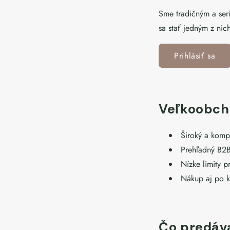
Sme tradičným a se
sa stať jedným z nic
Prihlásiť sa
Veľkoobcho
Široký a komp
Prehľadný B2B
Nízke limity p
Nákup aj po k
Čo predá