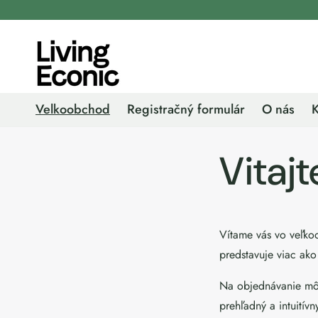
Prejsť
na
obsah
Velkoobchod
Registračný formulár
O nás
K
Vitajt
Vítame vás vo veľkoo
predstavuje viac ak
Na objednávanie môže
prehľadný a intuitívn