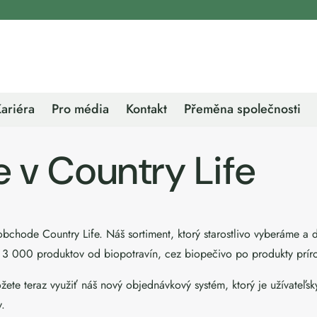
ariéra
Pro média
Kontakt
Přeměna společnosti
e v Country Life
bchode Country Life. Náš sortiment, ktorý starostlivo vyberáme a
o 3 000 produktov od biopotravín, cez biopečivo po produkty prír
te teraz využiť náš nový objednávkový systém, ktorý je užívateľsk
y.