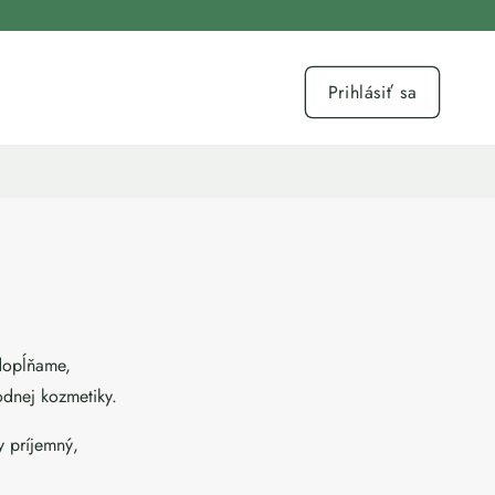
Prihlásiť sa
 dopĺňame,
odnej kozmetiky.
y príjemný,