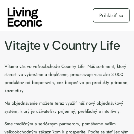
Prejsť
na
obsah
Prihlásiť sa
Vitajte v Country Life
Vítame vás vo veľkoobchode Country Life. Náš sortiment, ktorý
starostlivo vyberáme a dopĺňame, predstavuje viac ako 3 000
produktov od biopotravín, cez biopečivo po produkty prírodnej
kozmetiky.
Na objednávanie môžete teraz využiť náš nový objednávkový
systém, ktorý je užívateľsky príjemný, prehľadný a intuitívny.
Sme tradičným a serióznym partnerom, pomáhame našim
veľkoobchodným zákazníkom k prosperite. Poďte sa stať jedným